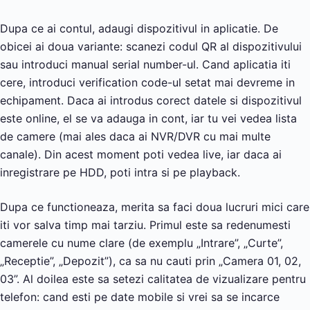
Dupa ce ai contul, adaugi dispozitivul in aplicatie. De
obicei ai doua variante: scanezi codul QR al dispozitivului
sau introduci manual serial number-ul. Cand aplicatia iti
cere, introduci verification code-ul setat mai devreme in
echipament. Daca ai introdus corect datele si dispozitivul
este online, el se va adauga in cont, iar tu vei vedea lista
de camere (mai ales daca ai NVR/DVR cu mai multe
canale). Din acest moment poti vedea live, iar daca ai
inregistrare pe HDD, poti intra si pe playback.
Dupa ce functioneaza, merita sa faci doua lucruri mici care
iti vor salva timp mai tarziu. Primul este sa redenumesti
camerele cu nume clare (de exemplu „Intrare”, „Curte”,
„Receptie”, „Depozit”), ca sa nu cauti prin „Camera 01, 02,
03”. Al doilea este sa setezi calitatea de vizualizare pentru
telefon: cand esti pe date mobile si vrei sa se incarce