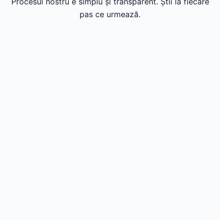
Procesul nostru e simplu și transparent. Știi la fiecare
pas ce urmează.
01
Contactezi SSAD
Suni sau trimiți un mesaj. Îți răspundem în maxim 24h cu
o primă discuție despre nevoile tale.
02
Evaluare gratuită
Venim la tine, evaluăm spațiul și îți propunem soluția
optimă, fără costuri și fără obligații.