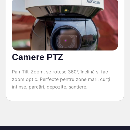
Camere PTZ
Pan-Tilt-Zoom, se rotesc 360°, înclină și fac
zoom optic. Perfecte pentru zone mari: curți
întinse, parcări, depozite, șantiere.