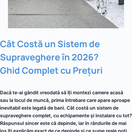
Cât Costă un Sistem de
Supraveghere în 2026?
Ghid Complet cu Prețuri
Dacă te-ai gândit vreodată să îți montezi camere acasă
sau la locul de muncă, prima întrebare care apare aproape
inevitabil este legată de bani. Cât costă un sistem de
supraveghere complet, cu echipamente și instalare cu tot?
Răspunsul sincer este că depinde, iar în rândurile de mai
jos îți explicăm exact de ce depinde și ce sume reale poți